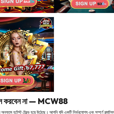
টি মিস করবেন না — MCW88