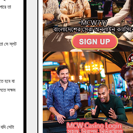
ারে তা
া সে স্লট
ে হবে যা
লতে সক্ষম
 যদি সেটা