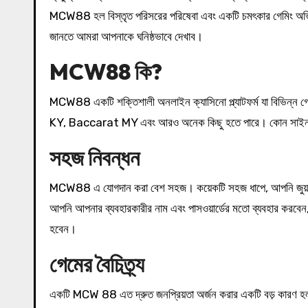
MCW88 হল বিস্তৃত পরিসরের পরিষেবা এবং একটি চমৎকার গেমিং অভি
জানতে আমরা আপনাকে ঘনিষ্ঠভাবে দেখাব।
MCW88 কি?
MCW88 একটি শক্তিশালী অনলাইন ক্যাসিনো প্ল্যাটফর্ম যা বিভিন্ন
KY, Baccarat MY এবং আরও অনেক কিছু হতে পারে। কোন সাইন আ
সহজ নিবন্ধন
MCW88 এ যোগদান করা বেশ সহজ। কয়েকটি সহজ ধাপে, আপনি জুয়ার 
আপনি আপনার ব্যবহারকারীর নাম এবং পাসওয়ার্ডের মতো ব্যবহার করবে
হবেন।
গেমের বৈচিত্র্য
একটি MCW 88 এত দ্রুত জনপ্রিয়তা অর্জন করার একটি বড় কারণ হল তারা