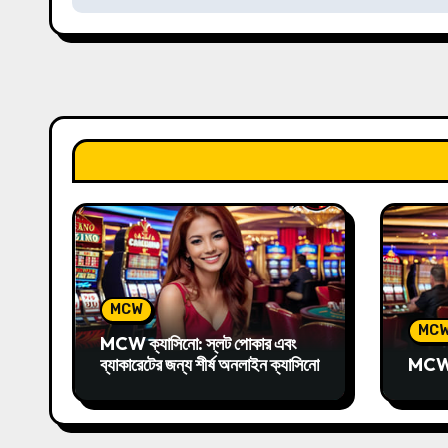
s
t
n
a
v
i
g
a
MCW
MC
t
MCW ক্যাসিনো: স্লট পোকার এবং
ব্যাকারেটের জন্য শীর্ষ অনলাইন ক্যাসিনো
MCW ল
i
o